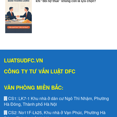
khi “đòi nợ thuê” không còn là lựa chọn?
LUATSUDFC.VN
CÔNG TY TƯ VẤN LUẬT DFC
VĂN PHÒNG MIỀN BẮC:
CS1:
LK7-1 Khu nhà ở dân cư Ngô Thì Nhậm, Phường
Hà Đông, Thành phố Hà Nội
CS2:
No11F-Lk25, Khu nhà ở Vạn Phúc, Phường Hà