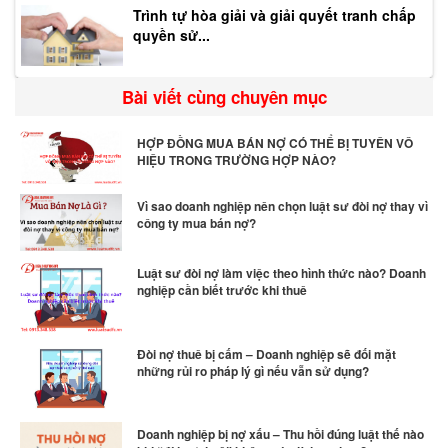
Trình tự hòa giải và giải quyết tranh chấp
quyền sử...
Bài viết cùng chuyên mục
HỢP ĐỒNG MUA BÁN NỢ CÓ THỂ BỊ TUYÊN VÔ
HIỆU TRONG TRƯỜNG HỢP NÀO?
Vì sao doanh nghiệp nên chọn luật sư đòi nợ thay vì
công ty mua bán nợ?
Luật sư đòi nợ làm việc theo hình thức nào? Doanh
nghiệp cần biết trước khi thuê
Đòi nợ thuê bị cấm – Doanh nghiệp sẽ đối mặt
những rủi ro pháp lý gì nếu vẫn sử dụng?
Doanh nghiệp bị nợ xấu – Thu hồi đúng luật thế nào