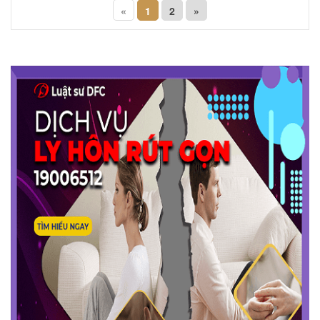
«
1
2
»