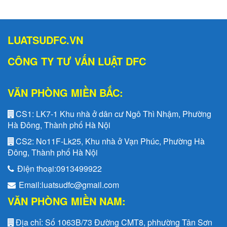
LUATSUDFC.VN
CÔNG TY TƯ VẤN LUẬT DFC
VĂN PHÒNG MIỀN BẮC:
CS1:
LK7-1 Khu nhà ở dân cư Ngô Thì Nhậm, Phường
Hà Đông, Thành phố Hà Nội
CS2:
No11F-Lk25, Khu nhà ở Vạn Phúc, Phường Hà
Đông, Thành phố Hà Nội
Điện thoại:
0913499922
Email:
luatsudfc@gmail.com
VĂN PHÒNG MIỀN NAM:
Địa chỉ:
Số 1063B/73 Đường CMT8, phhường Tân Sơn