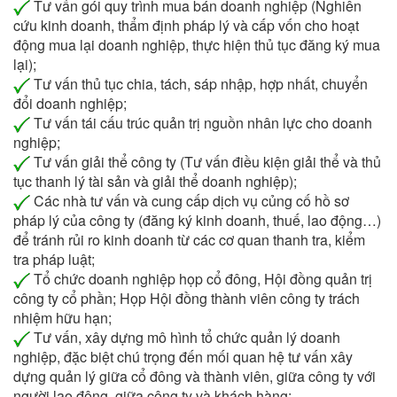
Tư vấn gói quy trình mua bán doanh nghiệp (Nghiên
cứu kinh doanh, thẩm định pháp lý và cấp vốn cho hoạt
động mua lại doanh nghiệp, thực hiện thủ tục đăng ký mua
lại);
Tư vấn thủ tục chia, tách, sáp nhập, hợp nhất, chuyển
đổi doanh nghiệp;
Tư vấn tái cấu trúc quản trị nguồn nhân lực cho doanh
nghiệp;
Tư vấn giải thể công ty (Tư vấn điều kiện giải thể và thủ
tục thanh lý tài sản và giải thể doanh nghiệp);
Các nhà tư vấn và cung cấp dịch vụ củng cố hồ sơ
pháp lý của công ty (đăng ký kinh doanh, thuế, lao động…)
để tránh rủi ro kinh doanh từ các cơ quan thanh tra, kiểm
tra pháp luật;
Tổ chức doanh nghiệp họp cổ đông, Hội đồng quản trị
công ty cổ phần; Họp Hội đồng thành viên công ty trách
nhiệm hữu hạn;
Tư vấn, xây dựng mô hình tổ chức quản lý doanh
nghiệp, đặc biệt chú trọng đến mối quan hệ tư vấn xây
dựng quản lý giữa cổ đông và thành viên, giữa công ty với
người lao động, giữa công ty và khách hàng;