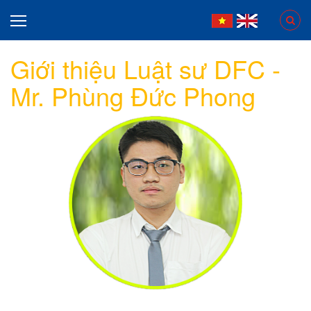
Giới thiệu Luật sư DFC -
Mr. Phùng Đức Phong