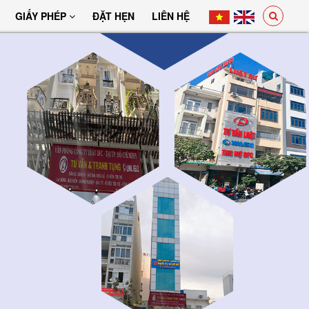
GIẤY PHÉP
ĐẶT HẸN
LIÊN HỆ