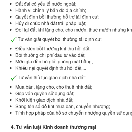
Đất đai có yếu tố nước ngoài;
Hành vi chỉnh lý bản đồ địa chính;
Quyết định bồi thường hỗ trợ tái định cư;
Hủy di chúc nhà đất trái pháp luật;
Đòi lại đất khi tặng cho, cho mượn, thuê mướn nhưng khô
Tư vấn giải quyết bồi thường tái định cư:
Điều kiện bồi thường khi thu hồi đất;
Bồi thường chi phí đầu tư vào đất;
Mức giá đền bù giải phóng mặt bằng;
Khiếu nại quyết định thu hồi đất,...
Tư vấn thủ tục giao dịch nhà đất:
Mua bán, tặng cho, cho thuê nhà đất;
Góp vốn quyền sử dụng đất;
Khởi kiện giao dịch nhà đất;
Sang tên sổ đỏ khi mua bán, chuyển nhượng;
Tính hợp pháp của hồ sơ chuyển nhượng quyền sử dụng 
4. Tư vấn luật Kinh doanh thương mại