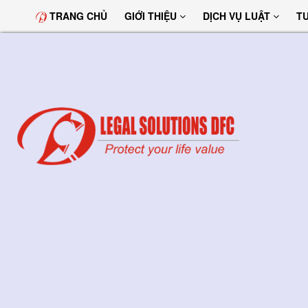
TRANG CHỦ
GIỚI THIỆU
DỊCH VỤ LUẬT
T