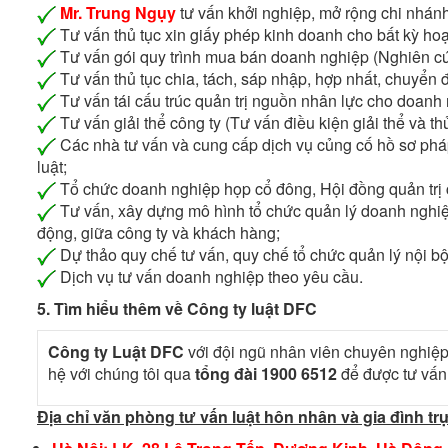
Mr. Trung Ngụy
tư vấn khởi nghiệp, mở rộng chi nhánh
Tư vấn thủ tục xin giấy phép kinh doanh cho bất kỳ ho
Tư vấn gói quy trình mua bán doanh nghiệp (Nghiên cứu
Tư vấn thủ tục chia, tách, sáp nhập, hợp nhất, chuyển 
Tư vấn tái cấu trúc quản trị nguồn nhân lực cho doanh
Tư vấn giải thể công ty (Tư vấn điều kiện giải thể và thủ
Các nhà tư vấn và cung cấp dịch vụ củng cố hồ sơ pháp 
luật;
Tổ chức doanh nghiệp họp cổ đông, Hội đồng quản trị 
Tư vấn, xây dựng mô hình tổ chức quản lý doanh nghiệp
động, giữa công ty và khách hàng;
Dự thảo quy chế tư vấn, quy chế tổ chức quản lý nội b
Dịch vụ tư vấn doanh nghiệp theo yêu cầu.
5. Tìm hiểu thêm về Công ty luật DFC
Công ty Luật DFC
với đội ngũ nhân viên chuyên nghiệp 
hệ với chúng tôi qua
tổng đài 1900 6512
để được tư vấn
Địa chỉ văn phòng tư vấn luật hôn nhân và gia đình trự