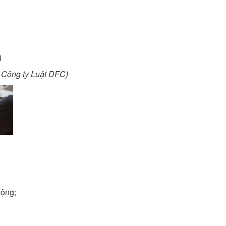
i
Công ty Luật DFC)
động;