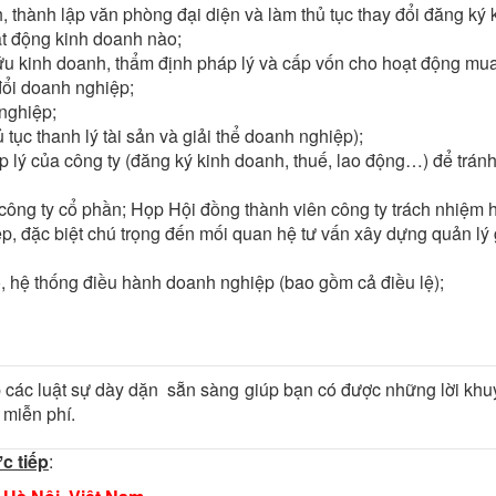
, thành lập văn phòng đại diện và làm thủ tục thay đổi đăng ký
ạt động kinh doanh nào;
 kinh doanh, thẩm định pháp lý và cấp vốn cho hoạt động mua l
đổi doanh nghiệp;
 nghiệp;
 tục thanh lý tài sản và giải thể doanh nghiệp);
lý của công ty (đăng ký kinh doanh, thuế, lao động…) để tránh r
công ty cổ phần; Họp Hội đồng thành viên công ty trách nhiệm 
, đặc biệt chú trọng đến mối quan hệ tư vấn xây dựng quản lý g
ộ, hệ thống điều hành doanh nghiệp (bao gồm cả điều lệ);
các luật sự dày dặn sẵn sàng giúp bạn có được những lời khuyên
 miễn phí.
c tiếp
: