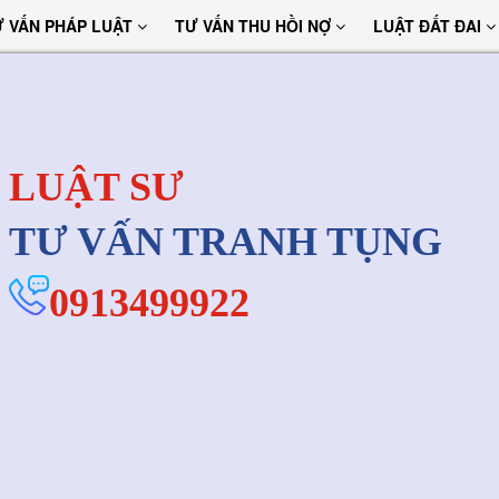
Ư VẤN PHÁP LUẬT
TƯ VẤN THU HỒI NỢ
LUẬT ĐẤT ĐAI
LUẬT SƯ
TƯ VẤN TRANH TỤNG
0913499922