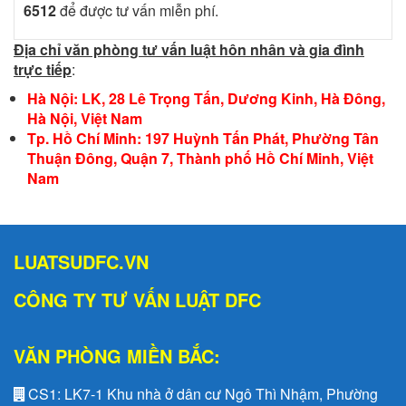
6512
để được tư vấn miễn phí.
Địa chỉ văn phòng tư vấn luật hôn nhân và gia đình
trực tiếp
:
Hà Nội: LK, 28 Lê Trọng Tấn, Dương Kinh, Hà Đông,
Hà Nội, Việt Nam
Tp. Hồ Chí Minh: 197 Huỳnh Tấn Phát, Phường Tân
Thuận Đông, Quận 7, Thành phố Hồ Chí Minh, Việt
Nam
LUATSUDFC.VN
CÔNG TY TƯ VẤN LUẬT DFC
VĂN PHÒNG MIỀN BẮC:
CS1:
LK7-1 Khu nhà ở dân cư Ngô Thì Nhậm, Phường