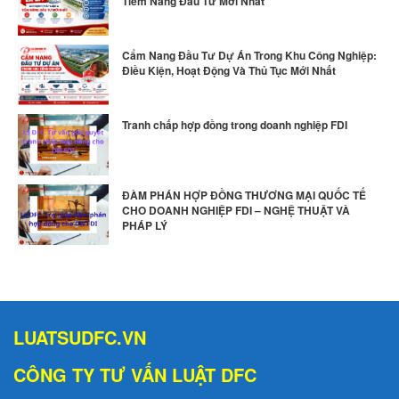
Tiềm Năng Đầu Tư Mới Nhất
Cẩm Nang Đầu Tư Dự Án Trong Khu Công Nghiệp:
Điều Kiện, Hoạt Động Và Thủ Tục Mới Nhất
Tranh chấp hợp đồng trong doanh nghiệp FDI
ĐÀM PHÁN HỢP ĐỒNG THƯƠNG MẠI QUỐC TẾ
CHO DOANH NGHIỆP FDI – NGHỆ THUẬT VÀ
PHÁP LÝ
LUATSUDFC.VN
CÔNG TY TƯ VẤN LUẬT DFC