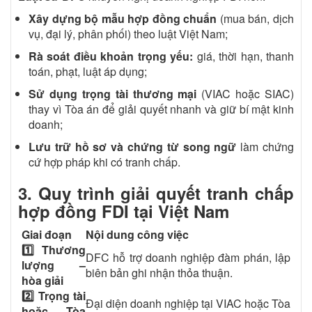
Xây dựng bộ mẫu hợp đồng chuẩn
(mua bán, dịch
vụ, đại lý, phân phối) theo luật Việt Nam;
Rà soát điều khoản trọng yếu:
giá, thời hạn, thanh
toán, phạt, luật áp dụng;
Sử dụng trọng tài thương mại
(VIAC hoặc SIAC)
thay vì Tòa án để giải quyết nhanh và giữ bí mật kinh
doanh;
Lưu trữ hồ sơ và chứng từ song ngữ
làm chứng
cứ hợp pháp khi có tranh chấp.
3. Quy trình giải quyết tranh chấp
hợp đồng FDI tại Việt Nam
Giai đoạn
Nội dung công việc
1️⃣ Thương
DFC hỗ trợ doanh nghiệp đàm phán, lập
lượng –
biên bản ghi nhận thỏa thuận.
hòa giải
2️⃣ Trọng tài
Đại diện doanh nghiệp tại VIAC hoặc Tòa
hoặc Tòa