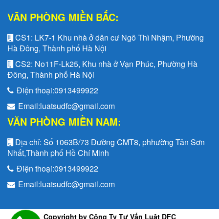
VĂN PHÒNG MIỀN BẮC:
CS1:
LK7-1 Khu nhà ở dân cư Ngô Thì Nhậm, Phường
Hà Đông, Thành phố Hà Nội
CS2:
No11F-Lk25, Khu nhà ở Vạn Phúc, Phường Hà
Đông, Thành phố Hà Nội
Điện thoại:
0913499922
Email:
luatsudfc@gmail.com
VĂN PHÒNG MIỀN NAM:
Địa chỉ:
Số 1063B/73 Đường CMT8, phhường Tân Sơn
Nhất,Thành phố Hồ Chí Minh
Điện thoại:
0913499922
Email:
luatsudfc@gmail.com
Copyright by Công Ty Tư Vấn Luật DFC