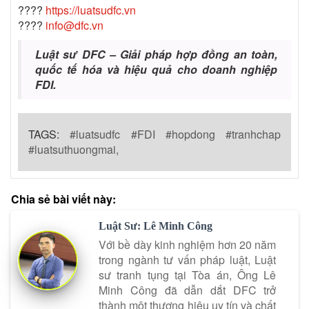
????
https://luatsudfc.vn
????
info@dfc.vn
Luật sư DFC – Giải pháp hợp đồng an toàn,
quốc tế hóa và hiệu quả cho doanh nghiệp
FDI.
TAGS:
#luatsudfc #FDI #hopdong #tranhchap
#luatsuthuongmai,
Chia sẻ bài viết này:
Luật Sư: Lê Minh Công
Với bề dày kinh nghiệm hơn 20 năm
trong ngành tư vấn pháp luật, Luật
sư tranh tụng tại Tòa án, Ông Lê
Minh Công đã dẫn dắt DFC trở
thành một thương hiệu uy tín và chất