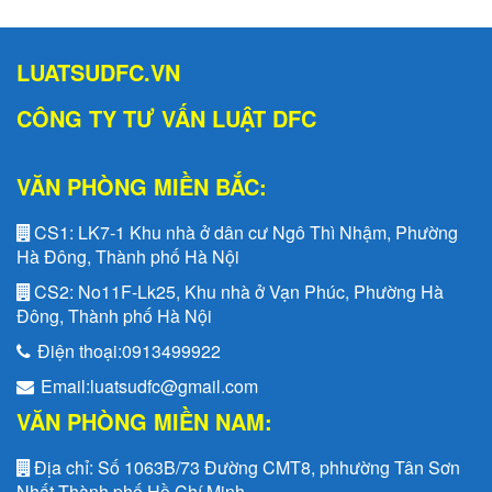
LUATSUDFC.VN
CÔNG TY TƯ VẤN LUẬT DFC
VĂN PHÒNG MIỀN BẮC:
CS1:
LK7-1 Khu nhà ở dân cư Ngô Thì Nhậm, Phường
Hà Đông, Thành phố Hà Nội
CS2:
No11F-Lk25, Khu nhà ở Vạn Phúc, Phường Hà
Đông, Thành phố Hà Nội
Điện thoại:
0913499922
Email:
luatsudfc@gmail.com
VĂN PHÒNG MIỀN NAM:
Địa chỉ:
Số 1063B/73 Đường CMT8, phhường Tân Sơn
Nhất,Thành phố Hồ Chí Minh